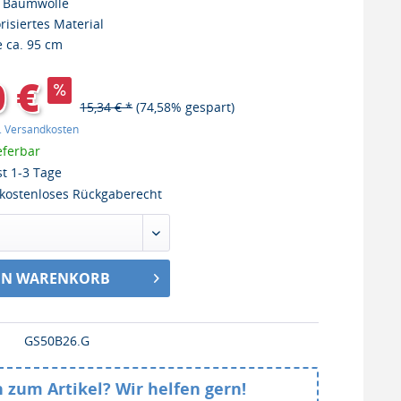
 Baumwolle
risiertes Material
 ca. 95 cm
0 €
15,34 € *
(74,58% gespart)
l. Versandkosten
eferbar
st 1-3 Tage
kostenloses Rückgaberecht
EN WARENKORB
GS50B26.G
 zum Artikel? Wir helfen gern!