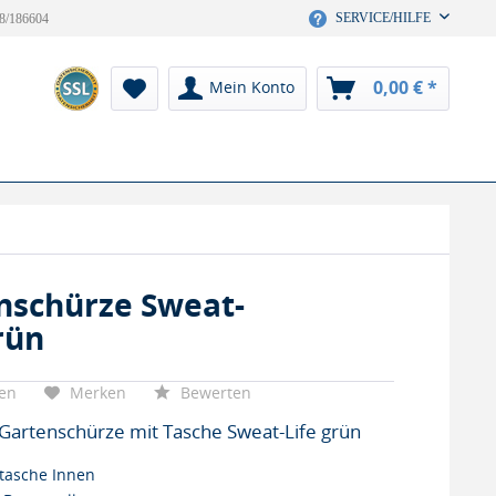
SERVICE/HILFE
8/186604
0,00 € *
Mein Konto
nschürze Sweat-
rün
hen
Merken
Bewerten
 Gartenschürze mit Tasche Sweat-Life grün
tasche Innen