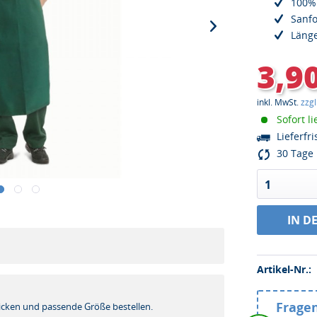
100%
Sanfo
Länge
3,9
inkl. MwSt.
zzg
Sofort li
Lieferfri
30 Tage 
1
IN D
Artikel-Nr.:
!
Fragen
icken und passende Größe bestellen.