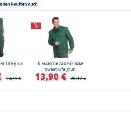
nden kauften auch
at-Life grün
Klassische Arbeitsjacke
Sweat-Life grün
€
13,90 €
18,41 €
20,47 €