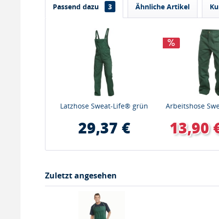
Passend dazu
3
Ähnliche Artikel
Ku
Latzhose Sweat-Life® grün
Arbeitshose Swe
29,37 €
13,90 
Zuletzt angesehen