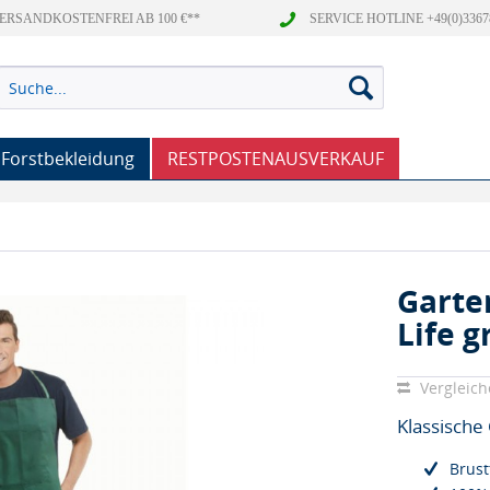
ERSANDKOSTENFREI AB 100 €**
SERVICE HOTLINE +49(0)3367
Forstbekleidung
RESTPOSTENAUSVERKAUF
Garte
Life g
Vergleic
Klassische
Brust