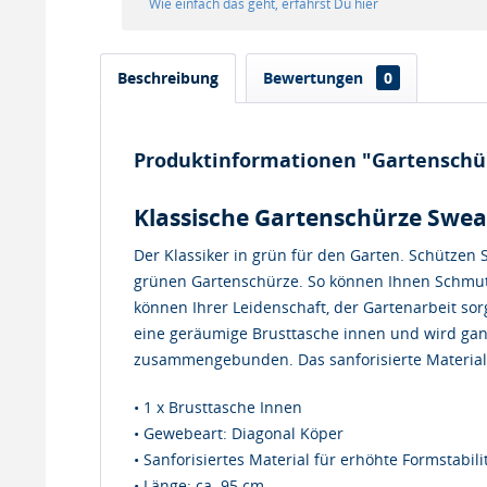
Wie einfach das geht, erfährst Du hier
Beschreibung
Bewertungen
0
Produktinformationen "Gartenschür
Klassische Gartenschürze Swea
Der Klassiker in grün für den Garten. Schützen S
grünen Gartenschürze. So können Ihnen Schmut
können Ihrer Leidenschaft, der Gartenarbeit so
eine geräumige Brusttasche innen und wird gan
zusammengebunden. Das sanforisierte Material 
• 1 x Brusttasche Innen
• Gewebeart: Diagonal Köper
• Sanforisiertes Material für erhöhte Formstabi
• Länge: ca. 95 cm