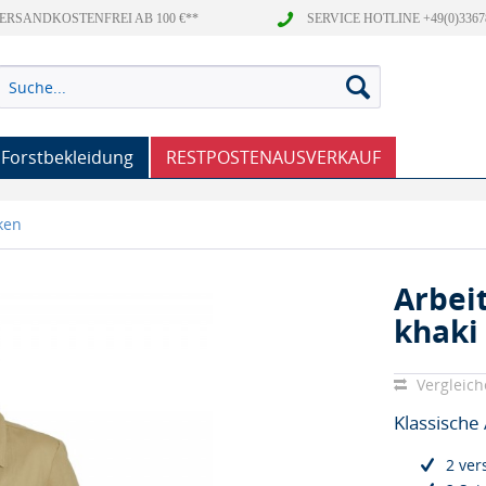
ERSANDKOSTENFREI AB 100 €**
SERVICE HOTLINE +49(0)3367
Forstbekleidung
RESTPOSTENAUSVERKAUF
ken
Arbei
khaki
Vergleic
Klassische
2 ver