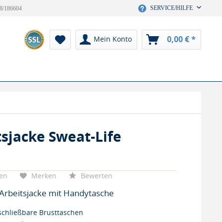
SERVICE/HILFE
8/186604
0,00 € *
Mein Konto
tsjacke Sweat-Life
hen
Merken
Bewerten
 Arbeitsjacke mit Handytasche
schließbare Brusttaschen