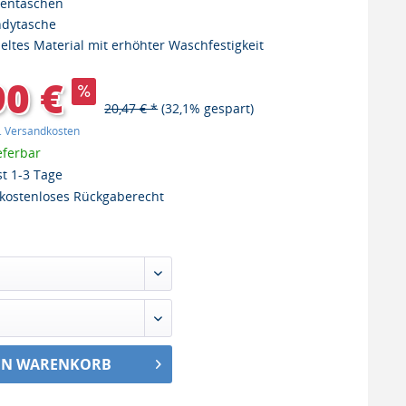
tentaschen
ndytasche
eltes Material mit erhöhter Waschfestigkeit
90 €
20,47 € *
(32,1% gespart)
l. Versandkosten
eferbar
st 1-3 Tage
kostenloses Rückgaberecht
EN WARENKORB