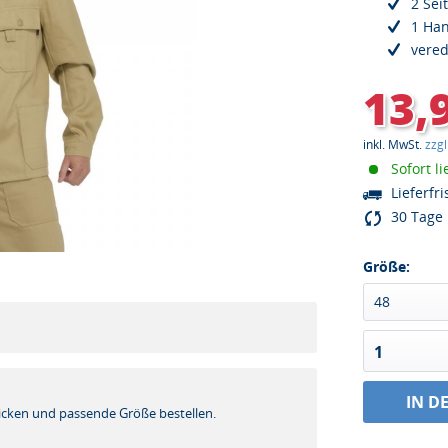
2 Sei
1 Ha
vered
13,
inkl. MwSt.
zzg
Sofort li
Lieferfri
30 Tage 
Größe:
48
1
!
IN D
icken und passende Größe bestellen.