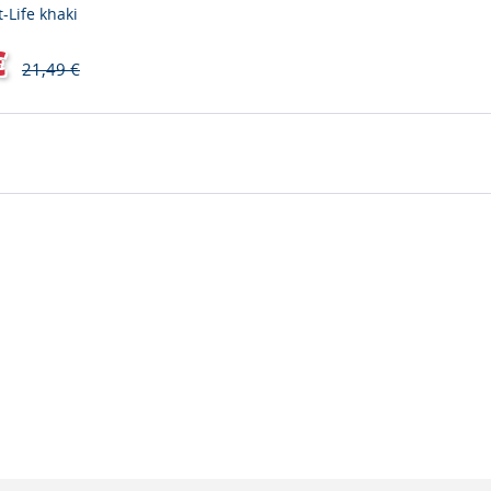
-Life khaki
€
21,49 €