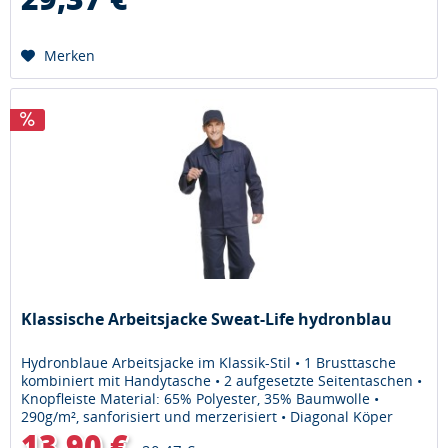
Merken
Klassische Arbeitsjacke Sweat-Life hydronblau
Hydronblaue Arbeitsjacke im Klassik-Stil • 1 Brusttasche
kombiniert mit Handytasche • 2 aufgesetzte Seitentaschen •
Knopfleiste Material: 65% Polyester, 35% Baumwolle •
290g/m², sanforisiert und merzerisiert • Diagonal Köper
Noch mehr...
13,90 €