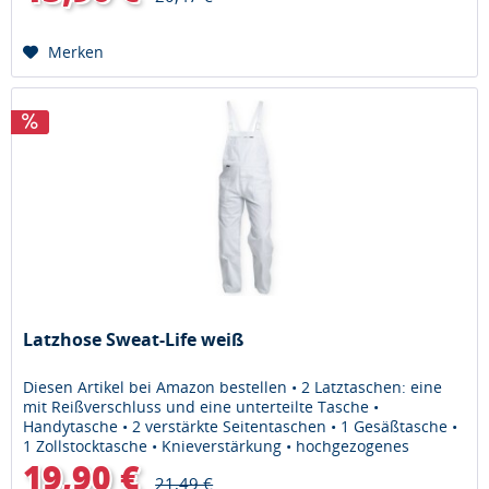
Merken
Latzhose Sweat-Life weiß
Diesen Artikel bei Amazon bestellen • 2 Latztaschen: eine
mit Reißverschluss und eine unterteilte Tasche •
Handytasche • 2 verstärkte Seitentaschen • 1 Gesäßtasche •
1 Zollstocktasche • Knieverstärkung • hochgezogenes
Rückenteil •...
19,90 €
21,49 €