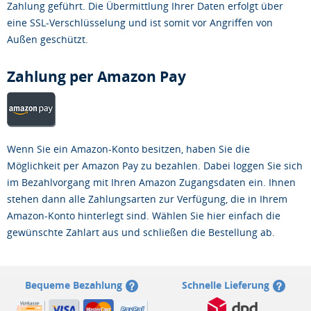
Zahlung geführt. Die Übermittlung Ihrer Daten erfolgt über
eine SSL-Verschlüsselung und ist somit vor Angriffen von
Außen geschützt.
Zahlung per Amazon Pay
Wenn Sie ein Amazon-Konto besitzen, haben Sie die
Möglichkeit per Amazon Pay zu bezahlen. Dabei loggen Sie sich
im Bezahlvorgang mit Ihren Amazon Zugangsdaten ein. Ihnen
stehen dann alle Zahlungsarten zur Verfügung, die in Ihrem
Amazon-Konto hinterlegt sind. Wählen Sie hier einfach die
gewünschte Zahlart aus und schließen die Bestellung ab.
Bequeme Bezahlung
Schnelle Lieferung