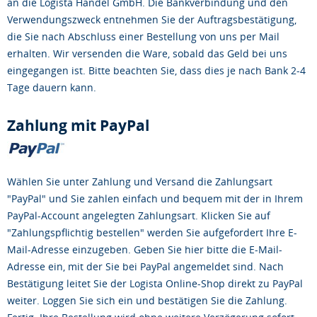
an die Logista Handel GmbH. Die Bankverbindung und den
Verwendungszweck entnehmen Sie der Auftragsbestätigung,
die Sie nach Abschluss einer Bestellung von uns per Mail
erhalten. Wir versenden die Ware, sobald das Geld bei uns
eingegangen ist. Bitte beachten Sie, dass dies je nach Bank 2-4
Tage dauern kann.
Zahlung mit PayPal
Wählen Sie unter Zahlung und Versand die Zahlungsart
"PayPal" und Sie zahlen einfach und bequem mit der in Ihrem
PayPal-Account angelegten Zahlungsart. Klicken Sie auf
"Zahlungspflichtig bestellen" werden Sie aufgefordert Ihre E-
Mail-Adresse einzugeben. Geben Sie hier bitte die E-Mail-
Adresse ein, mit der Sie bei PayPal angemeldet sind. Nach
Bestätigung leitet Sie der Logista Online-Shop direkt zu PayPal
weiter. Loggen Sie sich ein und bestätigen Sie die Zahlung.