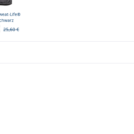
weat-Life®
schwarz
25,60 €