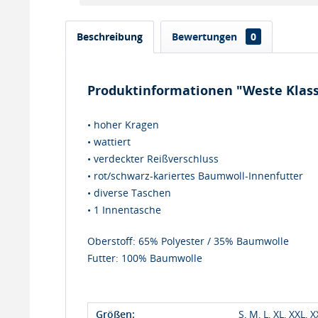
Beschreibung
Bewertungen
0
Produktinformationen "Weste Klass
• hoher Kragen
• wattiert
• verdeckter Reißverschluss
• rot/schwarz-kariertes Baumwoll-Innenfutter
• diverse Taschen
• 1 Innentasche
Oberstoff: 65% Polyester / 35% Baumwolle
Futter: 100% Baumwolle
Größen:
S, M, L, XL, XXL, 