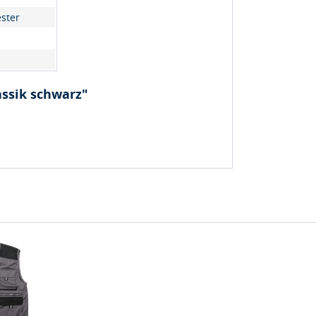
ster
assik schwarz"