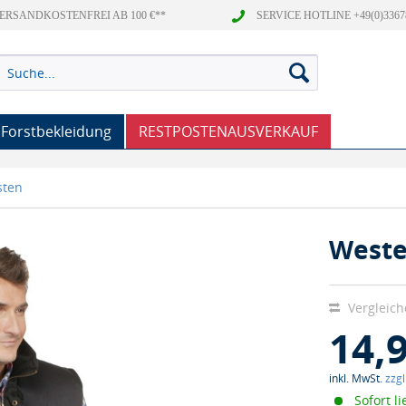
ERSANDKOSTENFREI AB 100 €**
SERVICE HOTLINE +49(0)3367
Forstbekleidung
RESTPOSTENAUSVERKAUF
sten
Weste
Vergleic
14,
inkl. MwSt.
zzg
Sofort li