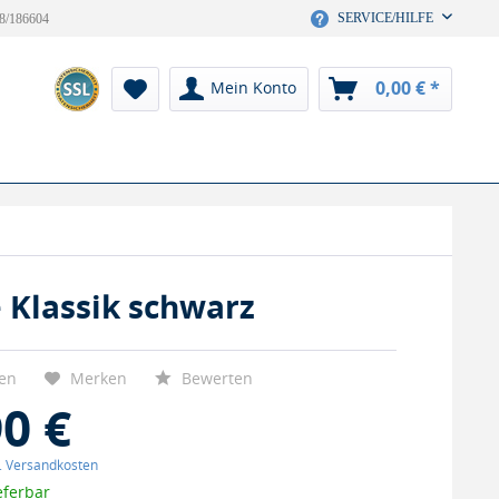
SERVICE/HILFE
8/186604
0,00 € *
Mein Konto
 Klassik schwarz
hen
Merken
Bewerten
90 €
l. Versandkosten
eferbar