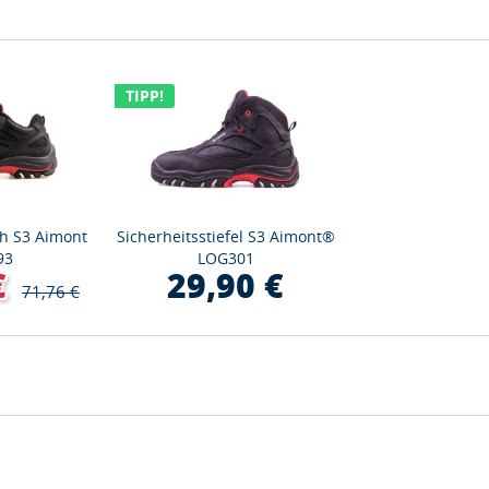
TIPP!
uh S3 Aimont
Sicherheitsstiefel S3 Aimont®
93
LOG301
€
29,90 €
71,76 €