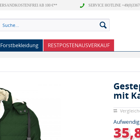
ERSANDKOSTENFREI AB 100 €**
SERVICE HOTLINE +49(0)3367
Forstbekleidung
RESTPOSTENAUSVERKAUF
Geste
mit K
Vergleic
Aufwendig
35,