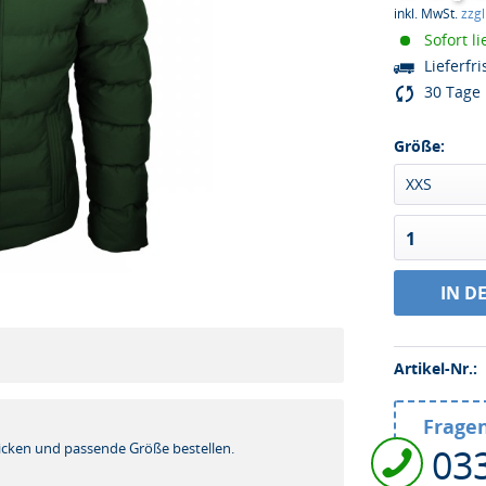
inkl. MwSt.
zzg
Sofort li
Lieferfri
30 Tage 
Größe:
XXS
1
IN D
Artikel-Nr.:
Fragen
!
icken und passende Größe bestellen.
03