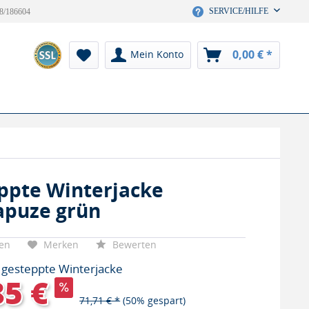
SERVICE/HILFE
8/186604
0,00 € *
Mein Konto
ppte Winterjacke
apuze grün
hen
Merken
Bewerten
 gesteppte Winterjacke
85 €
71,71 € *
(50% gespart)