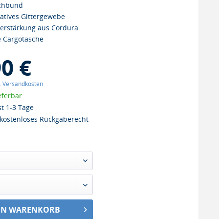
tchbund
atives Gittergewebe
erstärkung aus Cordura
e Cargotasche
90 €
l. Versandkosten
eferbar
st 1-3 Tage
kostenloses Rückgaberecht
EN WARENKORB