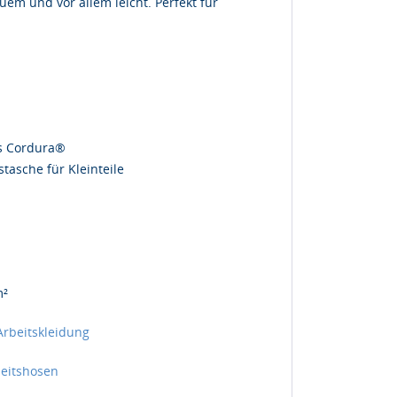
uem und vor allem leicht. Perfekt für
us Cordura®
stasche für Kleinteile
l
m²
Arbeitskleidung
eitshosen