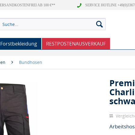
ERSANDKOSTENFREI AB 100 €**
SERVICE HOTLINE +49(0)3367
Forstbekleidung
RESTPOSTENAUSVERKAUF
sen
Bundhosen
Premi
Charl
schwa
Vergleic
Arbeitshos