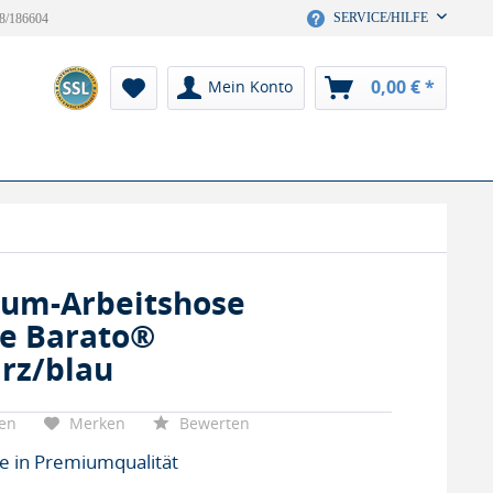
SERVICE/HILFE
8/186604
0,00 € *
Mein Konto
um-Arbeitshose
ie Barato®
rz/blau
hen
Merken
Bewerten
e in Premiumqualität