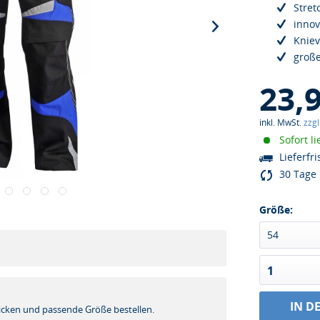
Stre
innov
Kniev
groß
23,
inkl. MwSt.
zzg
Sofort li
Lieferfri
30 Tage 
Größe:
54
1
!
IN D
icken und passende Größe bestellen.