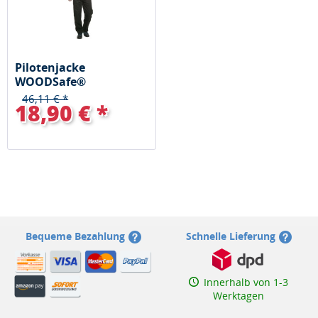
Pilotenjacke
WOODSafe®
grün/orange
46,11 € *
18,90 € *
Bequeme Bezahlung
Schnelle Lieferung
Innerhalb von 1-3
Werktagen