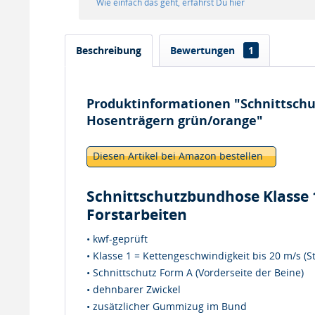
Wie einfach das geht, erfährst Du hier
Beschreibung
Bewertungen
1
Produktinformationen "Schnittsc
Hosenträgern grün/orange"
Diesen Artikel bei Amazon bestellen
Schnittschutzbundhose Klasse 1
Forstarbeiten
• kwf-geprüft
• Klasse 1 = Kettengeschwindigkeit bis 20 m/s (S
• Schnittschutz Form A (Vorderseite der Beine)
• dehnbarer Zwickel
• zusätzlicher Gummizug im Bund