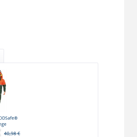
OODSafe®
nge
40,98 €