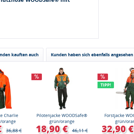
nden kauften auch
Kunden haben sich ebenfalls angesehen
TIPP!
e Charlie
Pilotenjacke WOODSafe®
Forstjacke W
v/orange
grün/orange
grün/ora
€
18,90 €
32,90 €
36,88 €
46,11 €