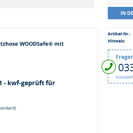
IN D
Artikel-Nr.:
Hinweis:
hutzhose WOODSafe® mit
Fragen
03
Kontakt
 - kwf-geprüft für
tandard)