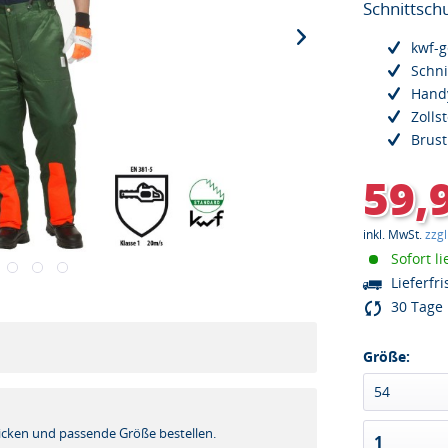
Schnittschu
kwf-g
Schni
Hand
Zolls
Brust
59,
inkl. MwSt.
zzg
Sofort li
Lieferfri
30 Tage 
Größe:
54
!
icken und passende Größe bestellen.
1