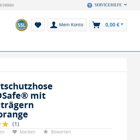
SERVICE/HILFE
8/186604
0,00 € *
Mein Konto
ttschutzhose
Safe® mit
trägern
orange
(
1
)
hen
Merken
Bewerten