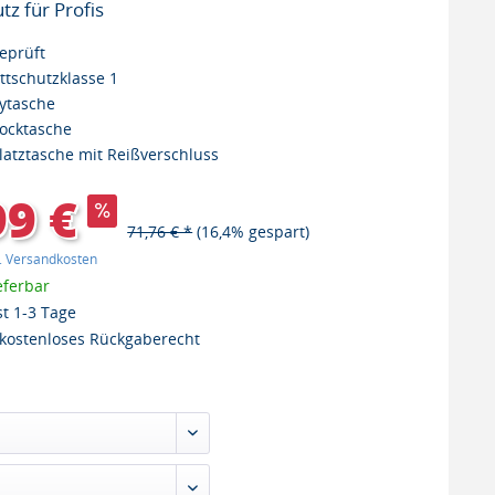
tz für Profis
eprüft
ttschutzklasse 1
ytasche
tocktasche
latztasche mit Reißverschluss
99 €
71,76 € *
(16,4% gespart)
l. Versandkosten
eferbar
st 1-3 Tage
kostenloses Rückgaberecht