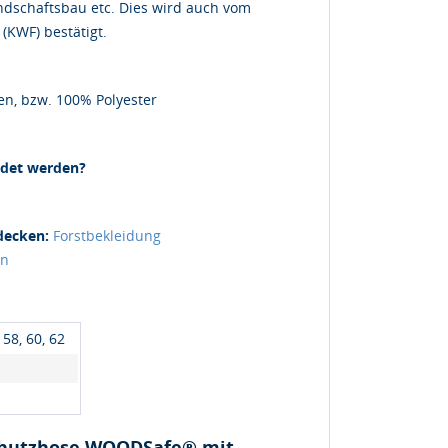
ndschaftsbau etc. Dies wird auch vom
(KWF) bestätigt.
en, bzw. 100% Polyester
ndet werden?
decken:
Forstbekleidung
en
, 58, 60, 62
schutzhose WOODSafe® mit